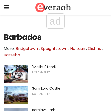
ad
Barbados
More:
Bridgetown
,
Speightstown
,
Holtaun
,
Oistins
,
Batseba
"Malibu" fabrik
NORDAMERIKA
Sam Lord Castle
NORDAMERIKA
Barclays Park