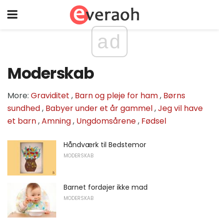
ad
Moderskab
More:
Graviditet
,
Barn og pleje for ham
,
Børns
sundhed
,
Babyer under et år gammel
,
Jeg vil have
et barn
,
Amning
,
Ungdomsårene
,
Fødsel
Håndværk til Bedstemor
MODERSKAB
Barnet fordøjer ikke mad
MODERSKAB