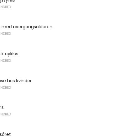
UNDHED
n med overgangsalderen
UNDHED
sk cyklus
UNDHED
se hos kvinder
UNDHED
is
UNDHED
 såret