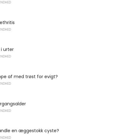
UNDHED
ethritis
UNDHED
i urter
UNDHED
ppe af med trøst for evigt?
UNDHED
ergangsalder
UNDHED
andle en æggestokk cyste?
UNDHED