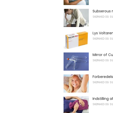
Subserous 
SKØNHED OG S
Lys Voltare
SKØNHED OG S
Mirror of C
SKØNHED OG S
Forberedel
SKØNHED OG S
Indstilling 
SKØNHED OG S