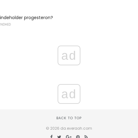
r indeholder progesteron?
UNDHED
ad
ad
BACK TO TOP
© 2026 da.everaoh.com