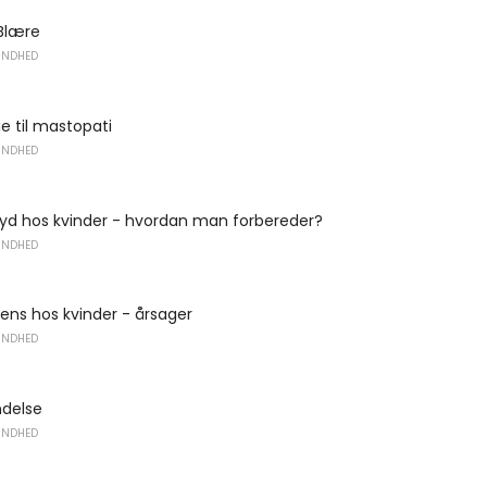
 Blære
UNDHED
 til mastopati
UNDHED
lyd hos kvinder - hvordan man forbereder?
UNDHED
nens hos kvinder - årsager
UNDHED
delse
UNDHED