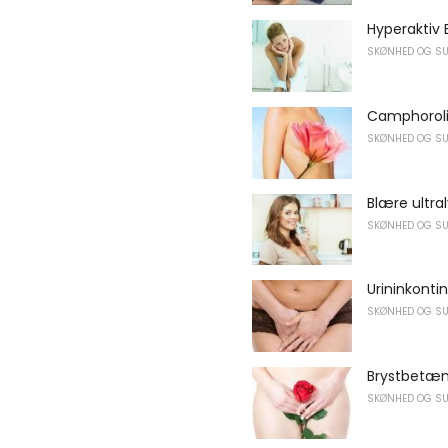
Hyperaktiv
SKØNHED OG S
Camphorolie
SKØNHED OG S
Blære ultra
SKØNHED OG S
Urininkonti
SKØNHED OG S
Brystbetæn
SKØNHED OG S