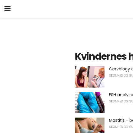
Kvindernes 
Cervology a
SKØNHED OG S
FSH analyse
SKØNHED OG S
Mastitis -
SKØNHED OG S