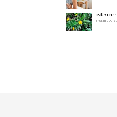
Hvilke urte
SKØNHED OG S