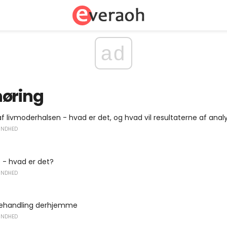
ad
høring
f livmoderhalsen - hvad er det, og hvad vil resultaterne af anal
UNDHED
 - hvad er det?
UNDHED
 behandling derhjemme
UNDHED