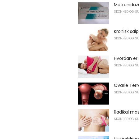
Metronidazo
SKØNHED OG S
Kronisk salp
SKØNHED OG S
Hvordan er
SKØNHED OG S
Ovarie Ter
SKØNHED OG S
Radikal ma
SKØNHED OG S
Husholdning