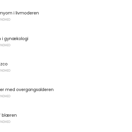
myom i livmoderen
UNDHED
n i gynækologi
UNDHED
uzco
UNDHED
ser med overgangsalderen
UNDHED
af blæren
UNDHED