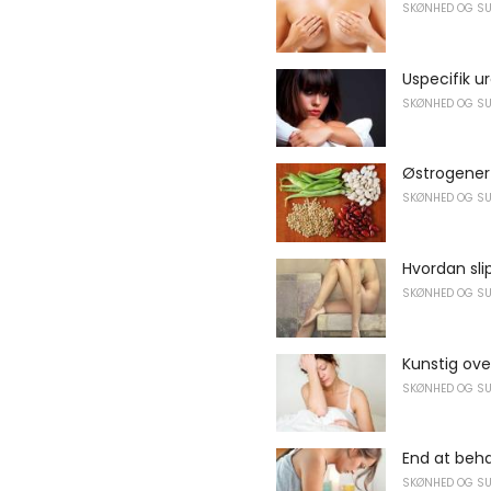
SKØNHED OG S
Uspecifik ur
SKØNHED OG S
Østrogener 
SKØNHED OG S
Hvordan sli
SKØNHED OG S
Kunstig ov
SKØNHED OG S
End at beh
SKØNHED OG S