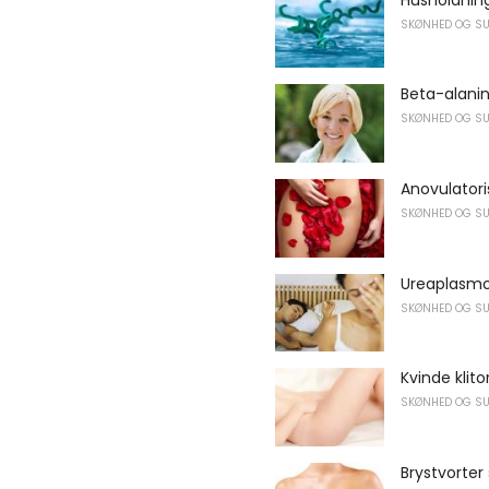
SKØNHED OG S
Beta-alani
SKØNHED OG S
Anovulatori
SKØNHED OG S
Ureaplasmo
SKØNHED OG S
Kvinde klitor
SKØNHED OG S
Brystvorter