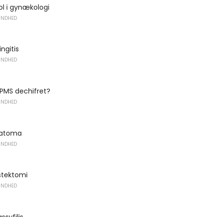
l i gynækologi
UNDHED
ingitis
UNDHED
 PMS dechifret?
UNDHED
ratoma
UNDHED
stektomi
UNDHED
ssyfilis