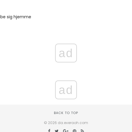
abe sig hjemme
ad
ad
BACK TO TOP
© 2026 da.everaoh.com