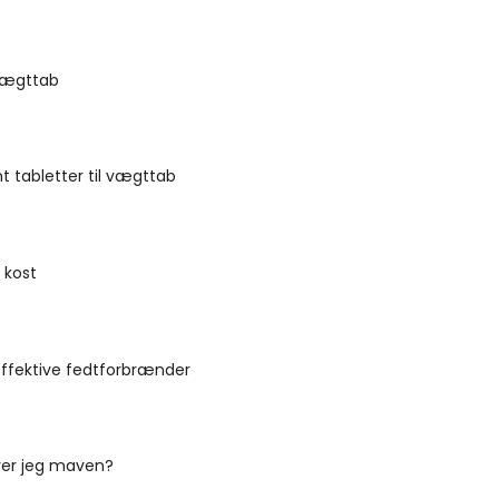
 vægttab
t tabletter til vægttab
 kost
ffektive fedtforbrænder
ver jeg maven?