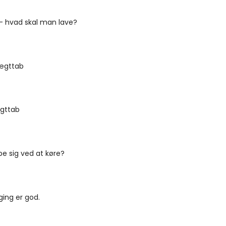
- hvad skal man lave?
vægttab
ægttab
e sig ved at køre?
ing er god.