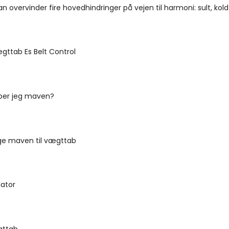
 overvinder fire hovedhindringer på vejen til harmoni: sult, ko
ægttab Es Belt Control
ber jeg maven?
e maven til vægttab
lator
gttab