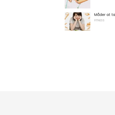
Måder at t
FITNESS