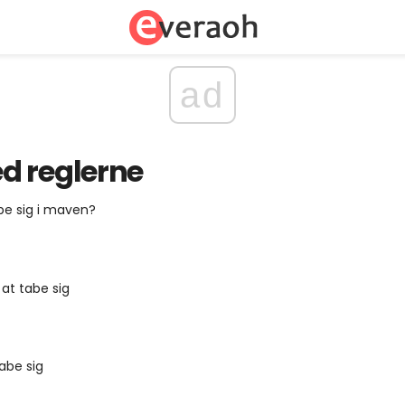
ad
d reglerne
be sig i maven?
 at tabe sig
tabe sig