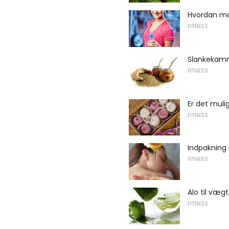
Hvordan man
FITNESS
Slankekamm
FITNESS
Er det muli
FITNESS
Indpakning
FITNESS
Alo til væg
FITNESS