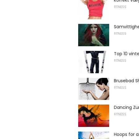
FITNESS
Samvittighe
FITNESS
Top 10 vint
FITNESS
Brusebad S
FITNESS
Dancing Z
FITNESS
Hoops for a