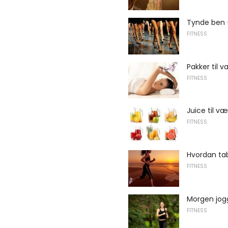
Tynde ben 
FITNESS
Pakker til 
FITNESS
Juice til v
FITNESS
Hvordan tab
FITNESS
Morgen jogg
FITNESS