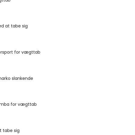
d at tabe sig
ersport for vægttab
harko slankende
umba for vægttab
t tabe sig