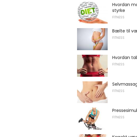
Hvordan man
styrke
FITNESS
Bælte til v
FITNESS
Hvordan ta
FITNESS
Selvmassag
FITNESS
Pressesimu
FITNESS
Korrekt væ