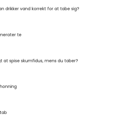
 drikker vand korrekt for at tabe sig?
erater te
gt at spise skumfidus, mens du taber?
 honning
ttab