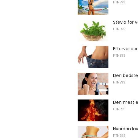
FITNESS
Stevia for
FITNESS
Effervescen
FITNESS
Den bedste
FITNESS
Den mest e
FITNESS
Hvordan la
FITNESS