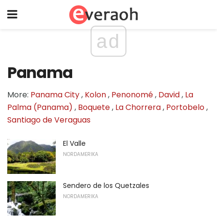
ad
Panama
More:
Panama City
,
Kolon
,
Penonomé
,
David
,
La
Palma (Panama)
,
Boquete
,
La Chorrera
,
Portobelo
,
Santiago de Veraguas
El Valle
NORDAMERIKA
Sendero de los Quetzales
NORDAMERIKA