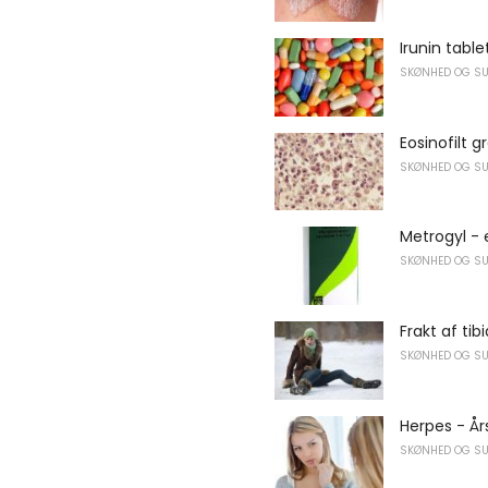
Irunin table
SKØNHED OG S
Eosinofilt 
SKØNHED OG S
Metrogyl - 
SKØNHED OG S
Frakt af tibi
SKØNHED OG S
Herpes - År
SKØNHED OG S