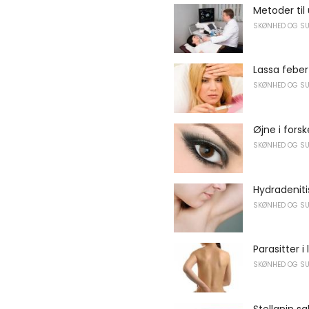
Metoder til
SKØNHED OG S
Lassa feber
SKØNHED OG S
Øjne i forsk
SKØNHED OG S
Hydradenit
SKØNHED OG S
Parasitter i
SKØNHED OG S
Stellanin s