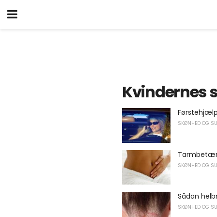
Kvindernes 
Førstehjælp
SKØNHED OG S
Tarmbetæn
SKØNHED OG S
Sådan helbr
SKØNHED OG S