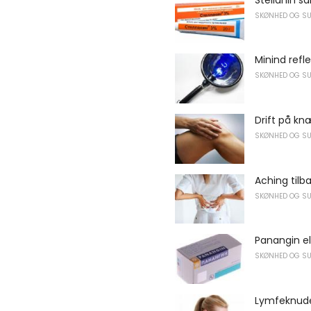
SKØNHED OG S
Minind refl
SKØNHED OG S
Drift på k
SKØNHED OG S
Aching tilba
SKØNHED OG S
Panangin el
SKØNHED OG S
Lymfeknuder