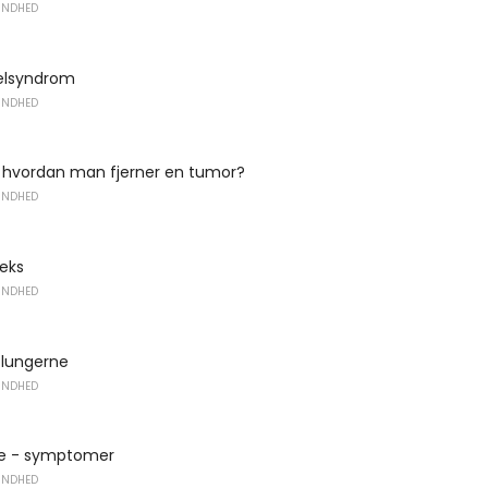
UNDHED
elsyndrom
UNDHED
- hvordan man fjerner en tumor?
UNDHED
leks
UNDHED
​​lungerne
UNDHED
e - symptomer
UNDHED