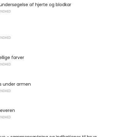
 undersøgelse af hjerte og blodkar
UNDHED
UNDHED
ellige farver
UNDHED
is under armen
UNDHED
 leveren
UNDHED
alve - sammensætning og indikationer til brug