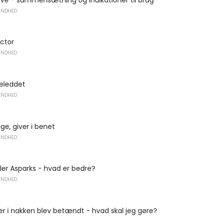
UNDHED
ector
UNDHED
næleddet
UNDHED
ge, giver i benet
UNDHED
ler Asparks - hvad er bedre?
UNDHED
 i nakken blev betændt - hvad skal jeg gøre?