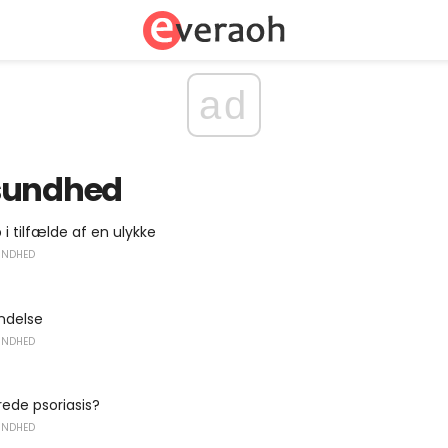
ad
sundhed
 i tilfælde af en ulykke
UNDHED
delse
UNDHED
ede psoriasis?
UNDHED