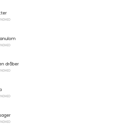
tter
UNDHED
granulom
UNDHED
en dråber
UNDHED
a
UNDHED
sager
UNDHED