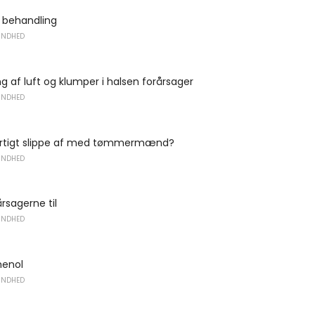
- behandling
UNDHED
ng af luft og klumper i halsen forårsager
UNDHED
rtigt slippe af med tømmermænd?
UNDHED
årsagerne til
UNDHED
henol
UNDHED