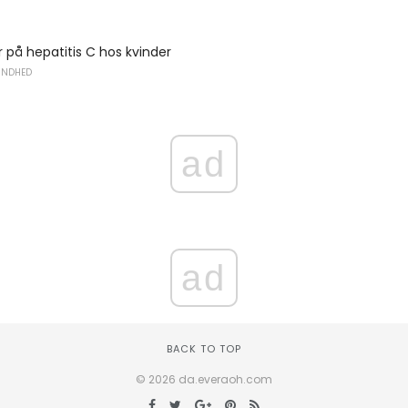
på hepatitis C hos kvinder
UNDHED
ad
ad
BACK TO TOP
© 2026 da.everaoh.com