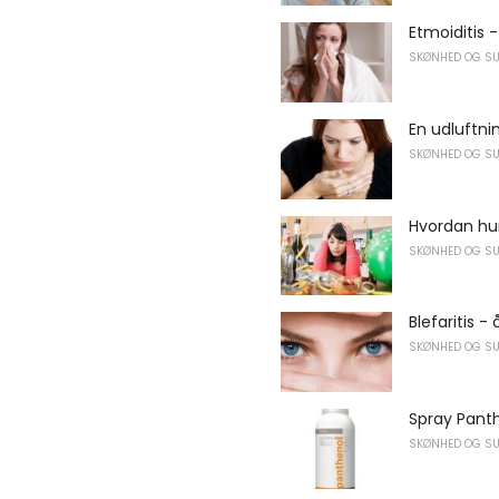
Etmoiditis 
SKØNHED OG S
En udluftni
SKØNHED OG S
Hvordan hu
SKØNHED OG S
Blefaritis - 
SKØNHED OG S
Spray Pant
SKØNHED OG S