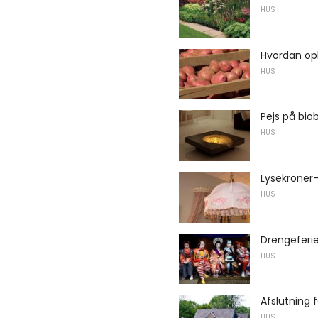
HUS
Hvordan opb
HUS
Pejs på bi
HUS
Lysekroner
HUS
Drengeferie
HUS
Afslutning 
HUS