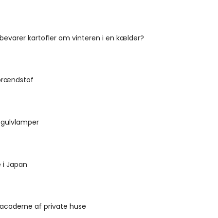
evarer kartofler om vinteren i en kælder?
obrændstof
-gulvlamper
 i Japan
facaderne af private huse