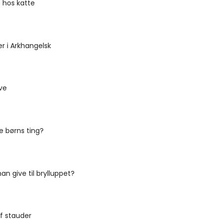
is hos katte
r i Arkhangelsk
ve
e børns ting?
an give til brylluppet?
f stauder