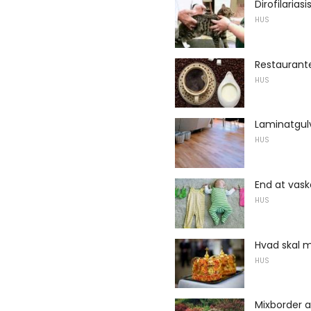
Dirofilarias
HUS
Restaurante
HUS
Laminatgul
HUS
End at vask
HUS
Hvad skal m
HUS
Mixborder a