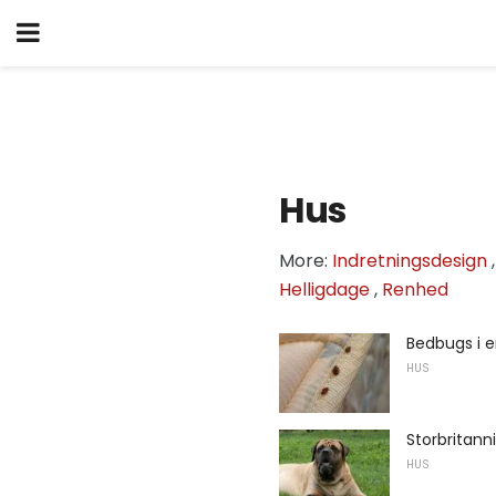
Hus
More:
Indretningsdesign
Helligdage
,
Renhed
Bedbugs i e
HUS
Storbritann
HUS