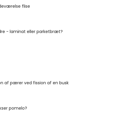
eværelse flise
re - laminat eller parketbræt?
n af pærer ved fission af en busk
kser pomelo?