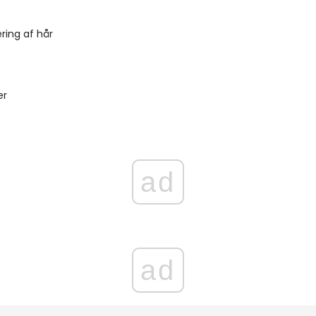
ering af hår
er
ad
ad