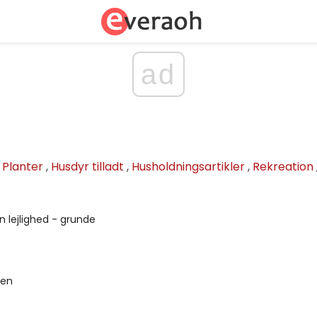
ad
,
Planter
,
Husdyr tilladt
,
Husholdningsartikler
,
Rekreation
n lejlighed - grunde
ien