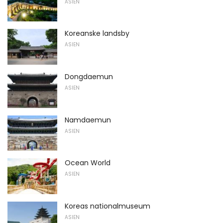
ASIEN
Koreanske landsby
ASIEN
Dongdaemun
ASIEN
Namdaemun
ASIEN
Ocean World
ASIEN
Koreas nationalmuseum
ASIEN