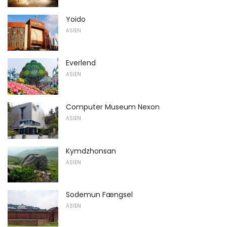
Yoido
ASIEN
Everlend
ASIEN
Computer Museum Nexon
ASIEN
Kymdzhonsan
ASIEN
Sodemun Fængsel
ASIEN