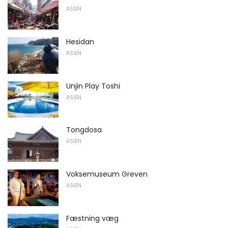
ASIEN
Hesidan
ASIEN
Unjin Play Toshi
ASIEN
Tongdosa
ASIEN
Voksemuseum Greven
ASIEN
Fæstning væg