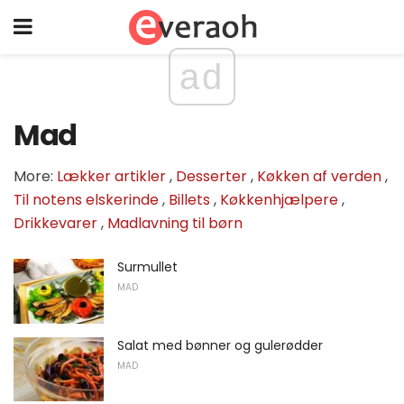
ad
Mad
More:
Lækker artikler
,
Desserter
,
Køkken af ​​verden
,
Til notens elskerinde
,
Billets
,
Køkkenhjælpere
,
Drikkevarer
,
Madlavning til børn
Surmullet
MAD
Salat med bønner og gulerødder
MAD