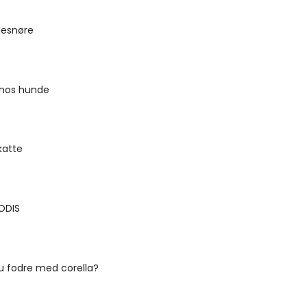
desnøre
 hos hunde
katte
ODIS
u fodre med corella?