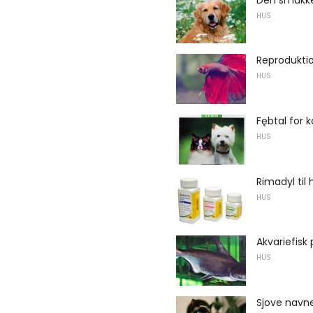
HUS
Reproduktio
HUS
Fębtal for k
HUS
Rimadyl til
HUS
Akvariefisk
HUS
Sjove navne