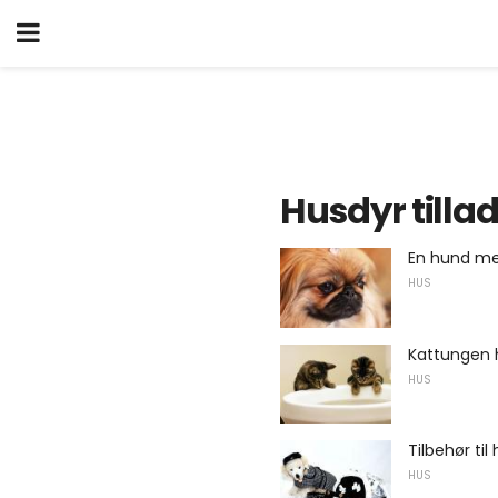
Husdyr tillad
En hund me
HUS
Kattungen h
HUS
Tilbehør til
HUS