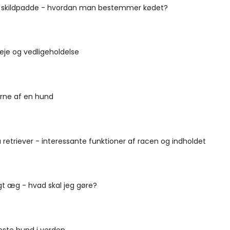
d skildpadde - hvordan man bestemmer kødet?
eje og vedligeholdelse
erne af en hund
 retriever - interessante funktioner af racen og indholdet
gt æg - hvad skal jeg gøre?
ste hund i verden