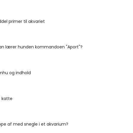
el primer til akvariet
an lærer hunden kommandoen "Aport"?
mhu og indhold
l katte
ppe af med snegle i et akvarium?