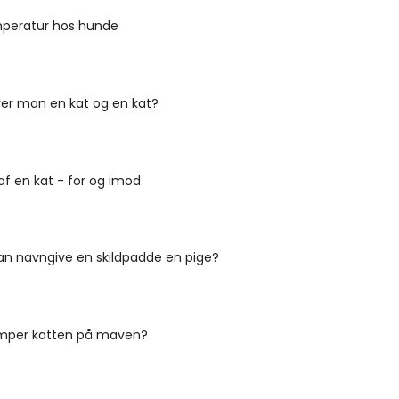
peratur hos hunde
ver man en kat og en kat?
af en kat - for og imod
n navngive en skildpadde en pige?
amper katten på maven?