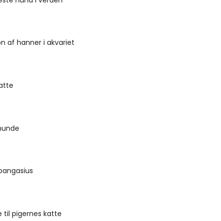
n af hanner i akvariet
atte
 hunde
 pangasius
 til pigernes katte