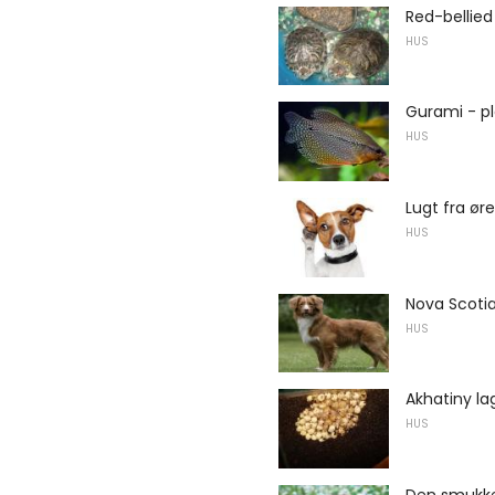
Red-bellie
HUS
Gurami - pl
HUS
Lugt fra ør
HUS
Nova Scotia
HUS
Akhatiny la
HUS
Den smukke