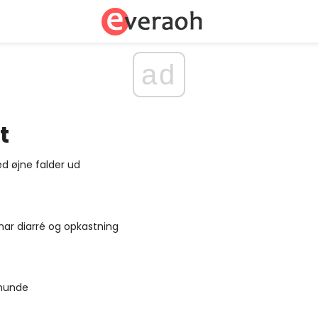
ad
t
d øjne falder ud
ar diarré og opkastning
 hunde