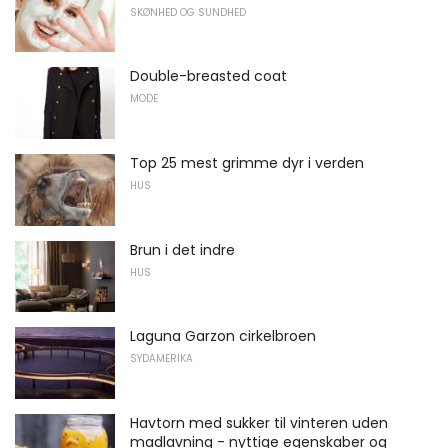
SKØNHED OG SUNDHED
Double-breasted coat
MODE
Top 25 mest grimme dyr i verden
HUS
Brun i det indre
HUS
Laguna Garzon cirkelbroen
SYDAMERIKA
Havtorn med sukker til vinteren uden
madlavning - nyttige egenskaber og