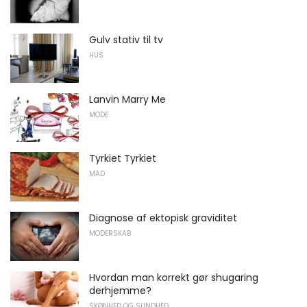
Gulv stativ til tv
HUS
Lanvin Marry Me
MODE
Tyrkiet Tyrkiet
MAD
Diagnose af ektopisk graviditet
MODERSKAB
Hvordan man korrekt gør shugaring
derhjemme?
SKØNHED OG SUNDHED