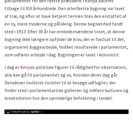
parlamentet for den første præsident i Kenya dateres
tilbage til XIX århundrede. Den allerførste bygning var lavet
af træ, og efter at have betjent termen blev den erstattet af
en ny, mere moderne og pålidelig. Denne begivenhed fandt
sted i 1913. Efter 30 år har embedsmændene troet, at denne
bygning ikke længere opfylder de krav, der er fastsat til det,
organiseret byggearbejde, hvilket resulterede i parlamentet,
som udfører arbejde i dag. Bygningen er lavet i kolonistil.
I dag er
Kenyas
politiske figurer til rådighed for observation,
alle kan gå til parlamentet og se, hvordan deres dag går.
Derudover inviteres turister til at besøge udflugter, der
finder sted i parlamentariske gallerier og indføre kulturen og
kreativiteten hos den oprindelige befolkning i landet.