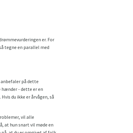
d drømmevurderingen er. For
så tegne en parallel med
 anbefaler på dette
ne hænder - dette er en
 Hvis du ikke er årvågen, så
problemer, vil alle
, at hun snart vil møde en
 på, at du er omgivet af folk,