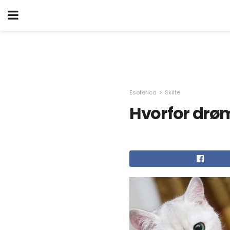
Esoterica
Skilte
Hvorfor drø