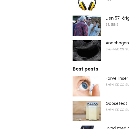
Den 57-åri
STJERNE
Anechogen 
SKØNHED OG S
Best posts
Farve linser 
SKØNHED OG S
Goosefedt 
SKØNHED OG S
Hvad med a