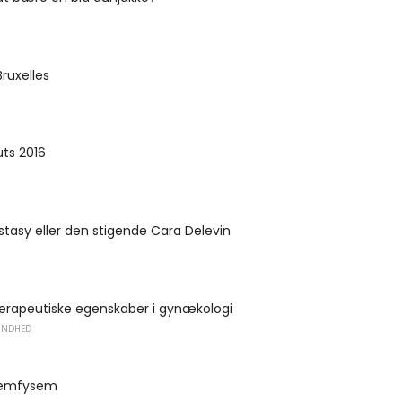
Bruxelles
uts 2016
ecstasy eller den stigende Cara Delevin
terapeutiske egenskaber i gynækologi
UNDHED
 emfysem