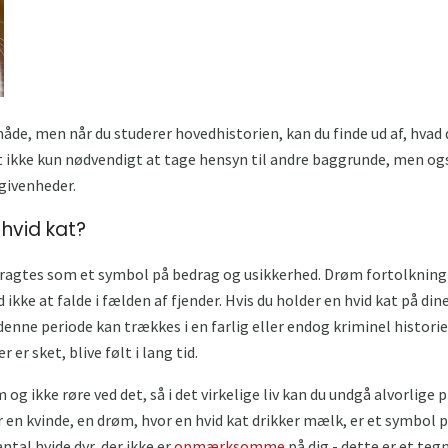
måde, men når du studerer hovedhistorien, kan du finde ud af, hva
t ikke kun nødvendigt at tage hensyn til andre baggrunde, men og
givenheder.
hvid kat?
etragtes som et symbol på bedrag og usikkerhed. Drøm fortolkning
kke at falde i fælden af ​​fjender. Hvis du holder en hvid kat på di
 denne periode kan trækkes i en farlig eller endog kriminel historie.
er sket, blive følt i lang tid.
m og ikke røre ved det, så i det virkelige liv kan du undgå alvorlige 
n kvinde, en drøm, hvor en hvid kat drikker mælk, er et symbol på
antal hvide dyr, der ikke er
opmærksomme
på dig - dette er et tegn