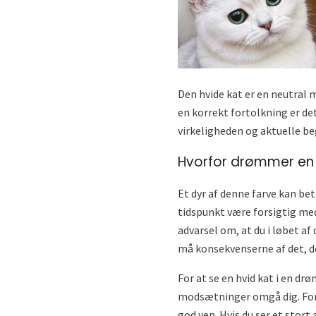
Den hvide kat er en neutral 
en korrekt fortolkning er de
virkeligheden og aktuelle be
Hvorfor drømmer en 
Et dyr af denne farve kan b
tidspunkt være forsigtig med i
advarsel om, at du i løbet af
må konsekvenserne af det, der 
For at se en hvid kat i en drø
modsætninger omgå dig. For e
god ven. Hvis du ser et stort 