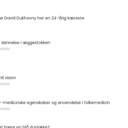
ge David Dukhovny har en 24-årig kæreste
dannelse i æggestokken
UNDHED
til vision
UNDHED
- medicinske egenskaber og anvendelse i folkemedicin
UNDHED
t bære en blå dunjakke?