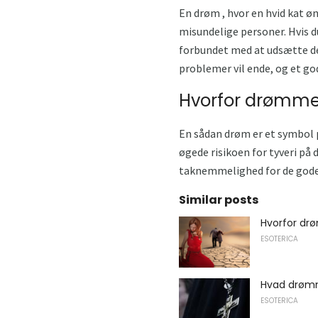
En drøm , hvor en hvid kat øn
misundelige personer. Hvis du
forbundet med at udsætte de s
problemer vil ende, og et go
Hvorfor drømme 
En sådan drøm er et symbol p
øgede risikoen for tyveri på 
taknemmelighed for de gode g
Similar posts
Hvorfor dr
ESOTERICA
Hvad drøm
ESOTERICA