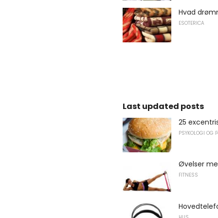
Hvad drøm
ESOTERICA
Last updated posts
25 excentri
PSYKOLOGI OG 
Øvelser me
FITNESS
Hovedtelefo
HUS