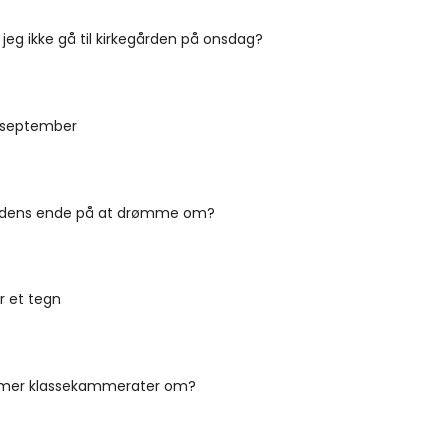
 jeg ikke gå til kirkegården på onsdag?
. september
rdens ende på at drømme om?
r et tegn
mer klassekammerater om?