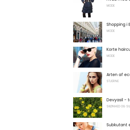
MODE
Shopping i 
MODE
Korte hairc
MODE
Arten af ​​
STJERNE
Devyasil - 
SKØNHED OG S
Subkutant