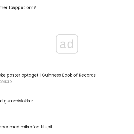
mer tæppet om?
ad
ske poster optaget i Guinness Book of Records
FORHOLD
d gummisløkker
ner med mikrofon til spil