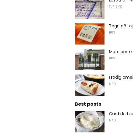
Lesotho - 
TURISME
Tegn på tøj
HUS
Metalporte
HUS
Frodig ome
MAD
Best posts
Curd derh
MAD