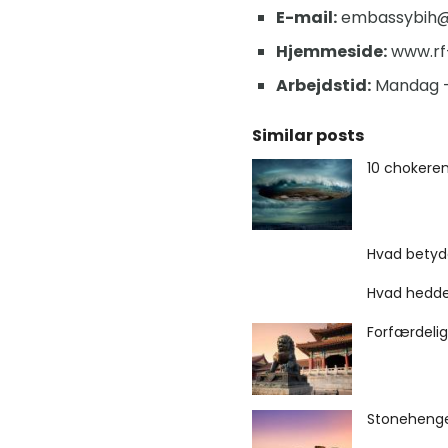
E-mail:
embassybih@
Hjemmeside:
www.rf-
Arbejdstid:
Mandag - F
Similar posts
10 chokeren
Hvad betyd
Hvad hedde
Forfærdelig
Stonehenge 