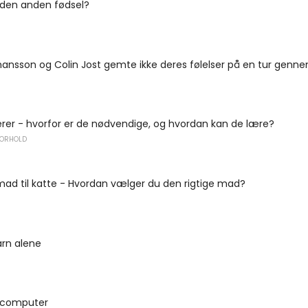
 den anden fødsel?
hansson og Colin Jost gemte ikke deres følelser på en tur genn
rer - hvorfor er de nødvendige, og hvordan kan de lære?
FORHOLD
ad til katte - Hvordan vælger du den rigtige mad?
arn alene
l computer