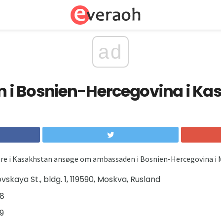
ad
i Bosnien-Hercegovina i Ka
ere i Kasakhstan ansøge om ambassaden i Bosnien-Hercegovina i
skaya St., bldg. 1, 119590, Moskva, Rusland
88
9