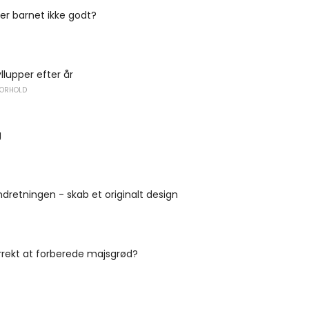
ser barnet ikke godt?
llupper efter år
FORHOLD
g
i indretningen - skab et originalt design
rrekt at forberede majsgrød?