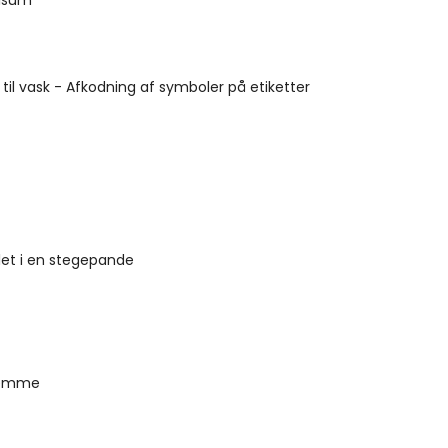
visum
 til vask - Afkodning af symboler på etiketter
let i en stegepande
jemme