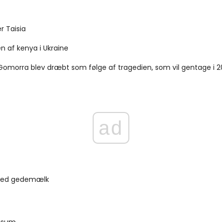
r Taisia
af ​​kenya i Ukraine
omorra blev dræbt som følge af tragedien, som vil gentage i 2
ad
 ved gedemælk