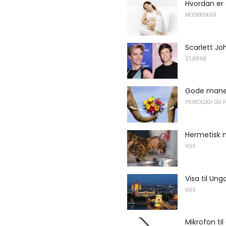
Hvordan er
MODERSKAB
Scarlett Jo
STJERNE
Gode ​​mane
PSYKOLOGI OG 
Hermetisk m
HUS
Visa til Ung
HUS
Mikrofon ti