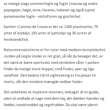
se mange slags sommerfugle og fugle (macaw og andre
papegøjer, høge, ørne, fasaner, tukaner og også typisk
panamanske fugle - visitaflores og guichiche).
Samlet i Camino de Cruces er der ca. 1300 plantearter, 79
arter af krybdyr, 105 arter af pattedyr og 36 sorter af
ferskvandsfisk.
Naturreservatstierne er for ruter med medium kompleksitet.
Jorden på nogle steder er ret glat, så når du besøger det, er
det værd at bære sportssko med skridsikre såler. I parken
finder du mange store klipper, små floder, søer og lige
vandfald . Den bedste tid til sightseeing er fra januar til
marts, når den mindste mængde nedbør falder.
Det anbefales at inspicere reserven, ledsaget af en guide,
uden at undlade at tage med dem tøj, der dækker hænder og
fødder, insektmiddel og regnfrakker. Du skal være yderst