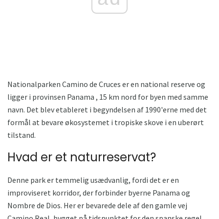
Nationalparken Camino de Cruces er en national reserve og
ligger i provinsen Panama , 15 km nord for byen med samme
navn. Det blev etableret i begyndelsen af ​​1990'erne med det
formål at bevare økosystemet i tropiske skove i en uberørt
tilstand.
Hvad er et naturreservat?
Denne park er temmelig usædvanlig, fordi det er en
improviseret korridor, der forbinder byerne Panama og
Nombre de Dios. Her er bevarede dele af den gamle vej
Camino Real, bygget på tidspunktet for den spanske regel.