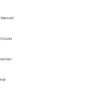
la Merced
 Cruces
 Carmen
nal