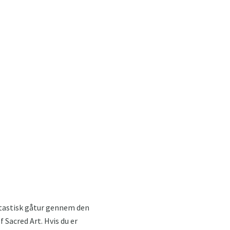
antastisk gåtur gennem den
 Sacred Art. Hvis du er