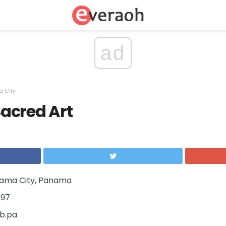
ad
 City
acred Art
ama City, Panama
897
b.pa