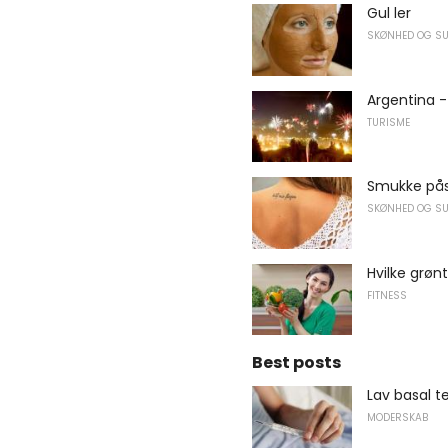
Gul ler
SKØNHED OG S
Argentina -
TURISME
Smukke påsk
SKØNHED OG S
Hvilke grøn
FITNESS
Best posts
Lav basal t
MODERSKAB