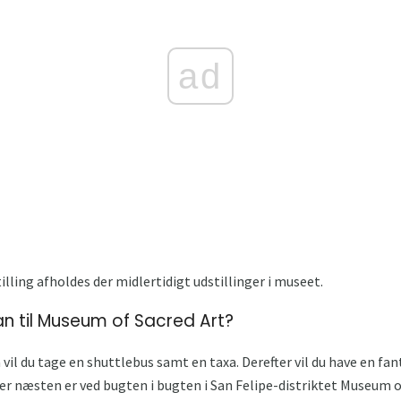
ad
ling afholdes der midlertidigt udstillinger i museet.
 til Museum of Sacred Art?
il du tage en shuttlebus samt en taxa. Derefter vil du have en f
der næsten er ved bugten i bugten i San Felipe-distriktet Museum of