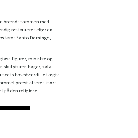
, som brændt sammen med
ndig restaureret efter en
 klosteret Santo Domingo,
igiøse figurer, ministre og
r, skulpturer, bøger, sølv
museets hovedværdi - et ægte
gammel præst alteret i sort,
ol på den religiøse