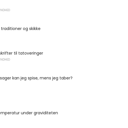
UNDHED
 traditioner og skikke
rifter til tatoveringer
UNDHED
tsager kan jeg spise, mens jeg taber?
emperatur under graviditeten