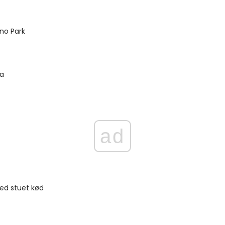
no Park
la
ad
ed stuet kød