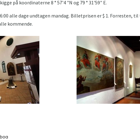
 kigge på koordinaterne 8 ° 57'4 "N og 79 ° 31'59" E.
16:00 alle dage undtagen mandag. Billetprisen er $ 1. Forresten, ti
 alle kommende.
lboa