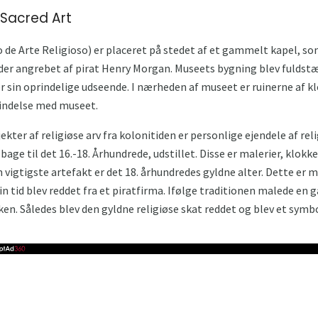
Sacred Art
o de Arte Religioso) er placeret på stedet af et gammelt kapel
der angrebet af pirat Henry Morgan. Museets bygning blev fuldstæ
r sin oprindelige udseende. I nærheden af ​​museet er ruinerne af
bindelse med museet.
ekter af religiøse arv fra kolonitiden er personlige ejendele af rel
lbage til det 16.-18. Århundrede, udstillet. Disse er malerier, klokke
igtigste artefakt er det 18. århundredes gyldne alter. Dette er 
 tid blev reddet fra et piratfirma. Ifølge traditionen malede en 
ken. Således blev den gyldne religiøse skat reddet og blev et symb