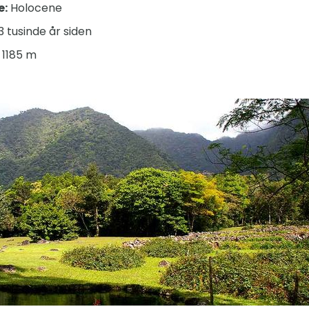
e:
Holocene
3 tusinde år siden
1185 m