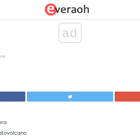
ad
omé
era
atovolcano