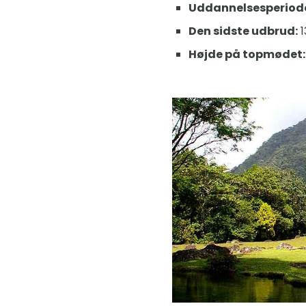
Uddannelsesperiod
Den sidste udbrud:
1
Højde på topmødet: