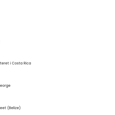
a
teret i Costa Rica
George
et (Belize)