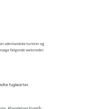
kker udenlandske turister og
 besøge følgende websteder:
ødte fuglearter.
ama . Afsendelsen foregår