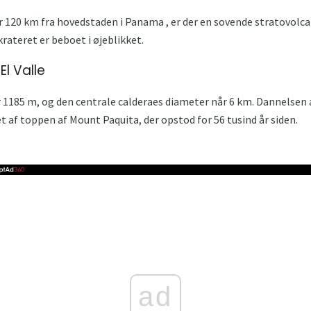
r 120 km fra hovedstaden i Panama , er der en sovende stratovolcan
krateret er beboet i øjeblikket.
El Valle
er 1185 m, og den centrale calderaes diameter når 6 km. Dannelsen a
af toppen af ​​Mount Paquita, der opstod for 56 tusind år siden.
:
ad