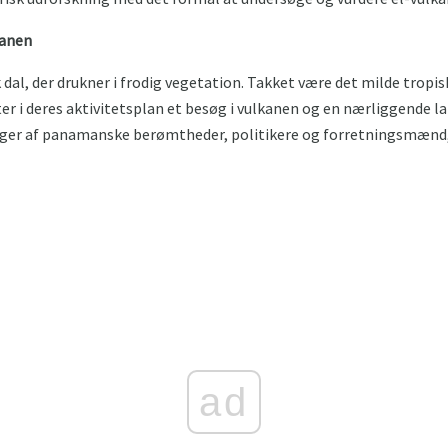
kanen
 dal, der drukner i frodig vegetation. Takket være det milde tropisk
ter i deres aktivitetsplan et besøg i vulkanen og en nærliggende la
liger af panamanske berømtheder, politikere og forretningsmænd, 
ad