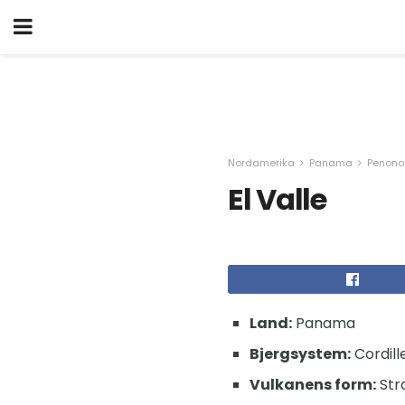
Nordamerika
Panama
Penon
El Valle
Land:
Panama
Bjergsystem:
Cordill
Vulkanens form:
Str