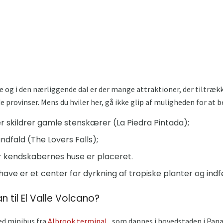
lle og i den nærliggende dal er der mange attraktioner, der tiltræ
 provinser. Mens du hviler her, gå ikke glip af muligheden for at
er skildrer gamle stenskærer (La Piedra Pintada);
ndfald (The Lovers Falls);
or kendskabernes huse er placeret.
ave er et center for dyrkning af tropiske planter og indf
til El Valle Volcano?
ed minibus fra
Albrook terminal
, som dannes i hovedstaden i Pan