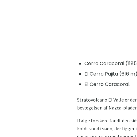
Cerro Caracoral (1185
El Cerro Pajita (616 m)
El Cerro Caracoral.
Stratovolcano El Valle er de
bevægelsen af ​​Nazca-pladen
Ifølge forskere fandt den sid
koldt vand i søen, der ligger 
der et program med geometri