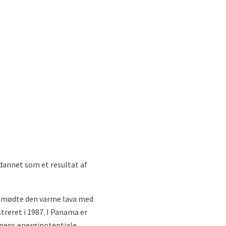
 dannet som et resultat af
ter mødte den varme lava med
istreret i 1987. I Panama er
nens energipotentiale.