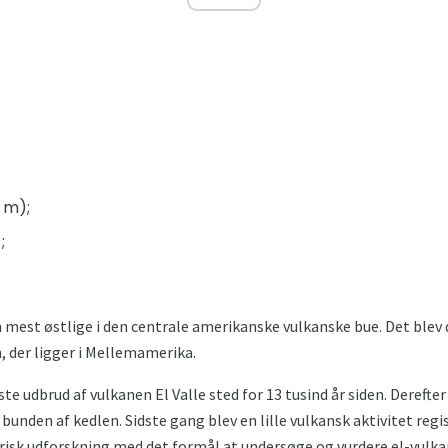
 m);
;
n mest østlige i den centrale amerikanske vulkanske bue. Det blev
, der ligger i Mellemamerika.
ste udbrud af vulkanen El Valle sted for 13 tusind år siden. Deref
i bunden af ​​kedlen. Sidste gang blev en lille vulkansk aktivitet reg
sk udforskning med det formål at undersøge og vurdere el-vulka