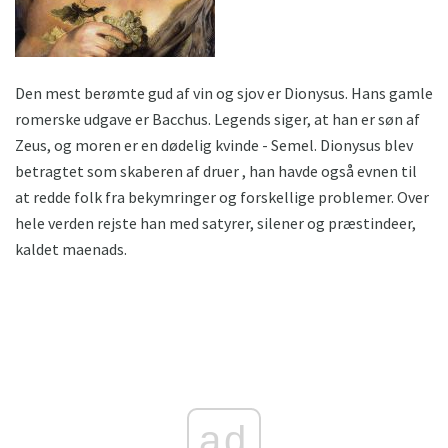
Den mest berømte gud af vin og sjov er Dionysus. Hans gamle
romerske udgave er Bacchus. Legends siger, at han er søn af
Zeus, og moren er en dødelig kvinde - Semel. Dionysus blev
betragtet som skaberen af druer , han havde også evnen til
at redde folk fra bekymringer og forskellige problemer. Over
hele verden rejste han med satyrer, silener og præstindeer,
kaldet maenads.
ad