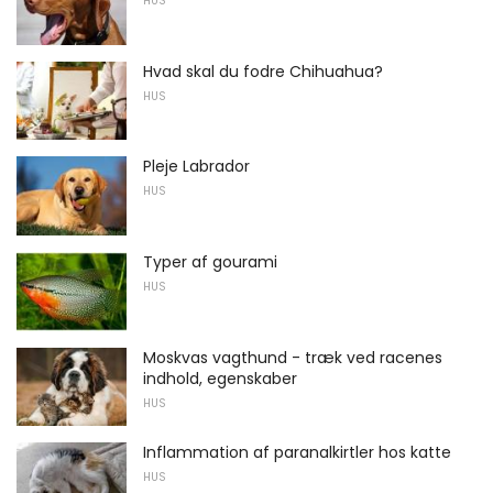
HUS
Hvad skal du fodre Chihuahua?
HUS
Pleje Labrador
HUS
Typer af gourami
HUS
Moskvas vagthund - træk ved racenes
indhold, egenskaber
HUS
Inflammation af paranalkirtler hos katte
HUS