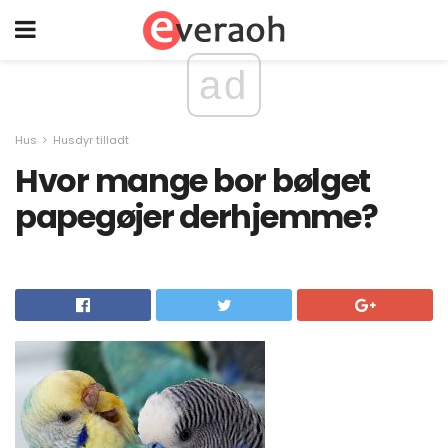
ad
Hus
Husdyr tilladt
Hvor mange bor bølget
papegøjer derhjemme?