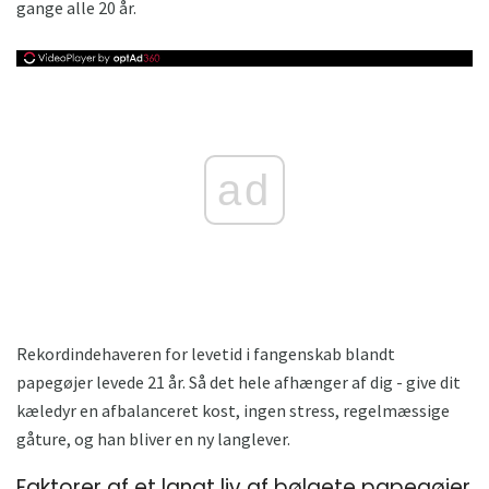
gange alle 20 år.
ad
Rekordindehaveren for levetid i fangenskab blandt
papegøjer levede 21 år. Så det hele afhænger af dig - give dit
kæledyr en afbalanceret kost, ingen stress, regelmæssige
gåture, og han bliver en ny langlever.
Faktorer af et langt liv af bølgete papegøjer