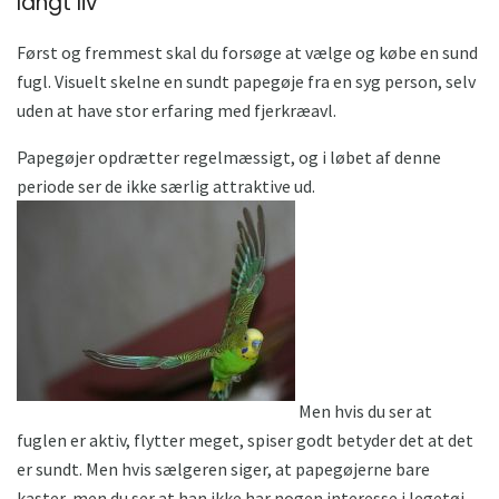
langt liv
Først og fremmest skal du forsøge at vælge og købe en sund
fugl. Visuelt skelne en sundt papegøje fra en syg person, selv
uden at have stor erfaring med fjerkræavl.
Papegøjer opdrætter regelmæssigt, og i løbet af denne
periode ser de ikke særlig attraktive ud.
Men hvis du ser at
fuglen er aktiv, flytter meget, spiser godt betyder det at det
er sundt. Men hvis sælgeren siger, at papegøjerne bare
kaster, men du ser at han ikke har nogen interesse i legetøj,