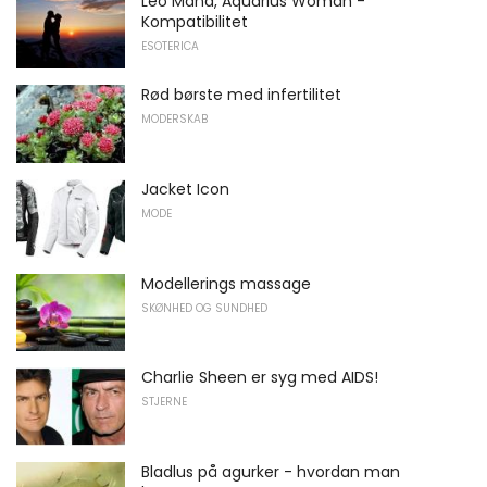
Leo Mand, Aquarius Woman -
Kompatibilitet
ESOTERICA
Rød børste med infertilitet
MODERSKAB
Jacket Icon
MODE
Modellerings massage
SKØNHED OG SUNDHED
Charlie Sheen er syg med AIDS!
STJERNE
Bladlus på agurker - hvordan man