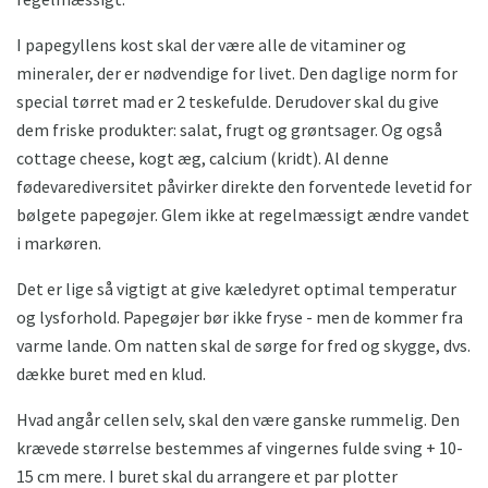
I papegyllens kost skal der være alle de vitaminer og
mineraler, der er nødvendige for livet. Den daglige norm for
special tørret mad er 2 teskefulde. Derudover skal du give
dem friske produkter: salat, frugt og grøntsager. Og også
cottage cheese, kogt æg, calcium (kridt). Al denne
fødevarediversitet påvirker direkte den forventede levetid for
bølgete papegøjer. Glem ikke at regelmæssigt ændre vandet
i markøren.
Det er lige så vigtigt at give kæledyret optimal temperatur
og lysforhold. Papegøjer bør ikke fryse - men de kommer fra
varme lande. Om natten skal de sørge for fred og skygge, dvs.
dække buret med en klud.
Hvad angår cellen selv, skal den være ganske rummelig. Den
krævede størrelse bestemmes af vingernes fulde sving + 10-
15 cm mere. I buret skal du arrangere et par plotter