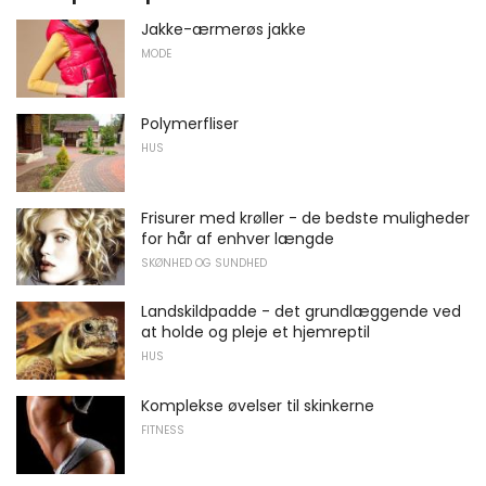
Jakke-ærmerøs jakke
MODE
Polymerfliser
HUS
Frisurer med krøller - de bedste muligheder
for hår af enhver længde
SKØNHED OG SUNDHED
Landskildpadde - det grundlæggende ved
at holde og pleje et hjemreptil
HUS
Komplekse øvelser til skinkerne
FITNESS