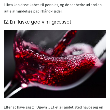
I Ikea kan disse købes til pennies, og de ser bedre ud end en
rulle almindelige papirhåndklæder.
12. En flaske god vin i græsset.
Efter at have sagt: "Ujævn ... Et eller andet sted havde jeg en