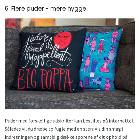
6. Flere puder - mere hygge.
Puder med forskellige udskrifter kan bestilles på internettet.
Således vil du dræbe to fugle med en sten: Vis din smag i
indretningen og samtidig dække sporene af dit ophold på