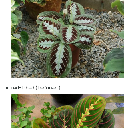
rød-lobed (trefarvet);