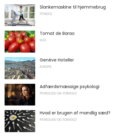
Slankemaskine til hjemmebrug
FITNESS
Tomat de Barao
HUS
Genève Hoteller
EUROPA
Adfærdsmæssige psykologi
PSYKOLOGI OG FORHOLD
Hvad er brugen af ​​mandlig sæd?
PSYKOLOGI OG FORHOLD