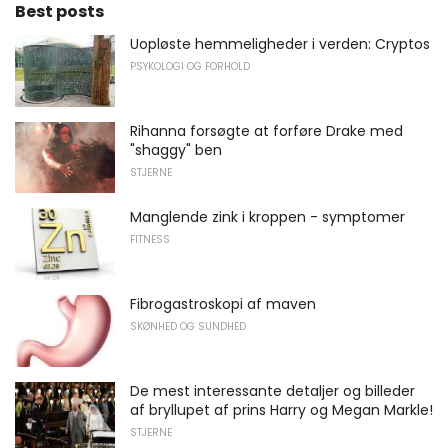
Best posts
Uopløste hemmeligheder i verden: Cryptos
PSYKOLOGI OG FORHOLD
Rihanna forsøgte at forføre Drake med
"shaggy" ben
STJERNE
Manglende zink i kroppen - symptomer
FITNESS
Fibrogastroskopi af maven
SKØNHED OG SUNDHED
De mest interessante detaljer og billeder
af bryllupet af prins Harry og Megan Markle!
STJERNE