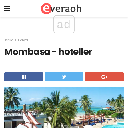
ad
Afrika
Kenya
Mombasa - hoteller