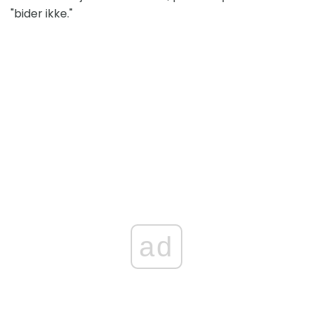
"bider ikke."
ad