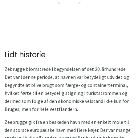
Lidt historie
Zebrugge blomstrede i begyndelsen af ​​det 20. århundrede.
Det var i denne periode, at havnen var betydeligt udvidet og
begyndte at blive brugt som færge- og containerterminal,
hvilket førte til en betydelig stigning i turiststrømmen og
dermed som følge af den økonomiske velstand ikke kun for
Bruges, men for hele Vestflandern.
Zeebrugge gik fra en beskeden havn med en enkelt mole til
den største europæiske havn med flere køjer. Der var mange
steder til hvile på vandet, en storslået bred og behagelig