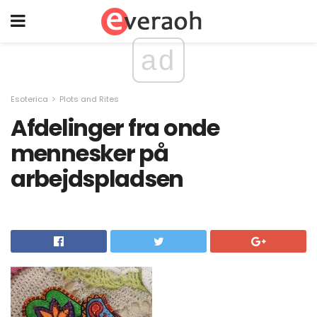
ad
Esoterica
Plots and Rites
Afdelinger fra onde
mennesker på
arbejdspladsen