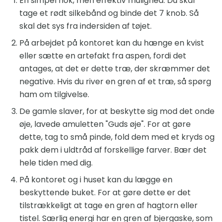
En simpel nok, men effektiv mulighed: Du skal
tage et rødt silkebånd og binde det 7 knob. Så
skal det sys fra indersiden af ​​tøjet.
På arbejdet på kontoret kan du hænge en kvist
eller sætte en artefakt fra aspen, fordi det
antages, at det er dette træ, der skræmmer det
negative. Hvis du river en gren af ​​et træ, så spørg
ham om tilgivelse.
De gamle slaver, for at beskytte sig mod det onde
øje, lavede amuletten "Guds øje". For at gøre
dette, tag to små pinde, fold dem med et kryds og
pakk dem i uldtråd af forskellige farver. Bær det
hele tiden med dig.
På kontoret og i huset kan du lægge en
beskyttende buket. For at gøre dette er det
tilstrækkeligt at tage en gren af ​​hagtorn eller
tistel. Særlig energi har en gren af ​​bjergaske, som