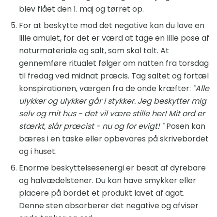
blev flået den 1. maj og tørret op.
For at beskytte mod det negative kan du lave en
lille amulet, for det er værd at tage en lille pose af
naturmateriale og salt, som skal talt. At
gennemføre ritualet følger om natten fra torsdag
til fredag ​​ved midnat præcis. Tag saltet og fortæl
konspirationen, værgen fra de onde kræfter:
"Alle
ulykker og ulykker går i stykker.
Jeg beskytter mig
selv og mit hus - det vil være stille her!
Mit ord er
stærkt, slår præcist - nu og for evigt! "
Posen kan
bæres i en taske eller opbevares på skrivebordet
og i huset.
Enorme beskyttelsesenergi er besat af dyrebare
og halvædelstener. Du kan have smykker eller
placere på bordet et produkt lavet af agat.
Denne sten absorberer det negative og afviser