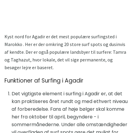
Kyst nord for Agadir er det mest populære surfingsted i
Marokko . Her er der omkring 20 store surf spots og dusinvis
af kendte. Der er også populære landsbyer til surfere: Tamra
og Taghazut, hvor lokale, det vil sige permanente, og
besøger lejre er baseret.
Funktioner af Surfing i Agadir
Det vigtigste element i surfing i Agadir er, at det
kan praktiseres året rundt og med ethvert niveau
af forberedelse. Fans af høje bølger skal komme
her fra oktober til april, begyndere - i
sommermånederne. Under alle omstændigheder
vil overfladen af ​​surf spots gøre det muligt for