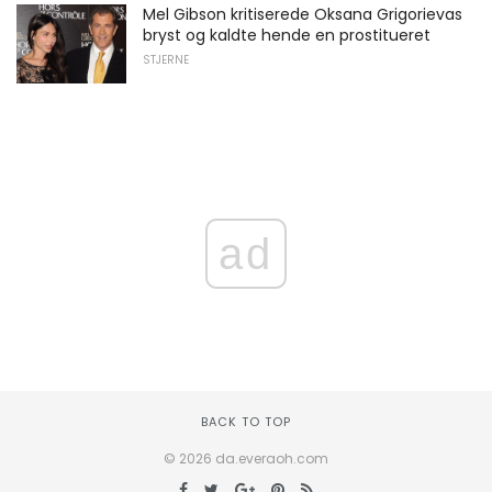
Mel Gibson kritiserede Oksana Grigorievas
bryst og kaldte hende en prostitueret
STJERNE
ad
BACK TO TOP
© 2026 da.everaoh.com