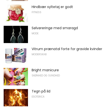
Hindbær syltetøj er godt
FITNESS
Sølvøreringe med smaragd
MODE
Vitrum prænatal forte for gravide kvinder
MODERSKAB
Bright manicure
SKØNHED OG SUNDHED
Tegn på ild
ESOTERICA