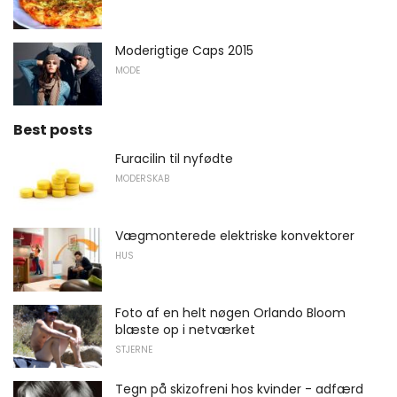
Moderigtige Caps 2015
MODE
Best posts
Furacilin til nyfødte
MODERSKAB
Vægmonterede elektriske konvektorer
HUS
Foto af en helt nøgen Orlando Bloom
blæste op i netværket
STJERNE
Tegn på skizofreni hos kvinder - adfærd