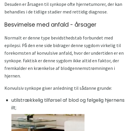
Desuden er årsagen til synkope ofte hjernetumorer, der kan
behandles i de tidlige stadier med rettidig diagnose.
Besvimelse med anfald - årsager
Normalt er denne type bevidsthedstab forbundet med
epilepsi. På den ene side bidrager denne sygdom virkelig til
forekomsten af ​​konvulsive anfald, hvor der undertiden er en
synkope. Faktisk er denne sygdom ikke altid en faktor, der
fremkalder en krænkelse af blodgennemstrømningen i
hjernen.
Konvulsiv synkope giver anledning til sådanne grunde:
utilstrækkelig tilførsel af blod og følgelig hjernens
ilt;