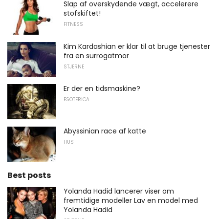
Slap af overskydende vægt, accelerere
stofskiftet!
FITNESS
Kim Kardashian er klar til at bruge tjenester
fra en surrogatmor
STJERNE
Er der en tidsmaskine?
ESOTERICA
Abyssinian race af katte
HUS
Best posts
Yolanda Hadid lancerer viser om
fremtidige modeller Lav en model med
Yolanda Hadid