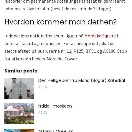
historier om permanente udstillinger er afsat til dem) samt
administrative lokaler (besat de resterende 3 etager).
Hvordan kommer man derhen?
Indonesiens nationalmuseum ligger på
Merdeka Square
i
Central Jakarta , Indonesien. For at besøge det, skal du
sætte afsted på busruterne nr. 12, P125, BT01 og AC106. Stop
for afkørslen hedder Merdeka Tower.
Similar posts
Den Hellige Jomfru Maria (Bogor) Katedral
ASIEN
Istiklal-moskeen
ASIEN
Affands Museum