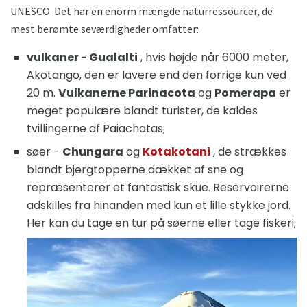
UNESCO. Det har en enorm mængde naturressourcer, de
mest berømte seværdigheder omfatter:
vulkaner - Gualalti
, hvis højde når 6000 meter,
Akotango, den er lavere end den forrige kun ved
20 m.
Vulkanerne Parinacota
og
Pomerapa
er
meget populære blandt turister, de kaldes
tvillingerne af Paiachatas;
søer -
Chungara
og
Kotakotani
, de strækkes
blandt bjergtopperne dækket af sne og
repræsenterer et fantastisk skue. Reservoirerne
adskilles fra hinanden med kun et lille stykke jord.
Her kan du tage en tur på søerne eller tage fiskeri;