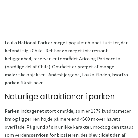
Lauka National Park er meget populær blandt turister, der
befandt sig i Chile . Det har en meget interessant
beliggenhed, reserven er i området Arica og Parinacota
(nordlige del af Chile). Området er præget af mange
maleriske objekter - Andesbjergene, Lauka-floden, hvorfra
parken fik sit navn.
Naturlige attraktioner i parken
Parken indtager et stort område, som er 1379 kvadratmeter.
km og ligger i en højde på mere end 4500 m over havets
overflade. På grund af sin unikke karakter, modtog den status
som verdensservicen for biosfæren, der blev tildelt den af ​​