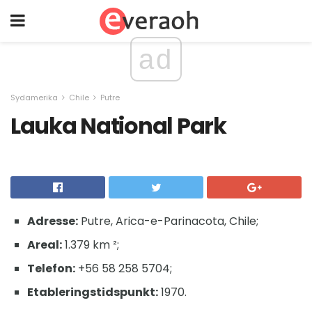
ad
Sydamerika
Chile
Putre
Lauka National Park
Adresse:
Putre, Arica-e-Parinacota, Chile;
Areal:
1.379 km ²;
Telefon:
+56 58 258 5704;
Etableringstidspunkt:
1970.