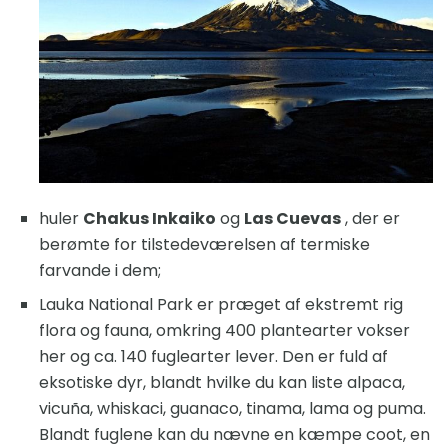
huler
Chakus Inkaiko
og
Las Cuevas
, der er
berømte for tilstedeværelsen af ​​termiske
farvande i dem;
Lauka National Park er præget af ekstremt rig
flora og fauna, omkring 400 plantearter vokser
her og ca. 140 fuglearter lever. Den er fuld af
eksotiske dyr, blandt hvilke du kan liste alpaca,
vicuña, whiskaci, guanaco, tinama, lama og puma.
Blandt fuglene kan du nævne en kæmpe coot, en