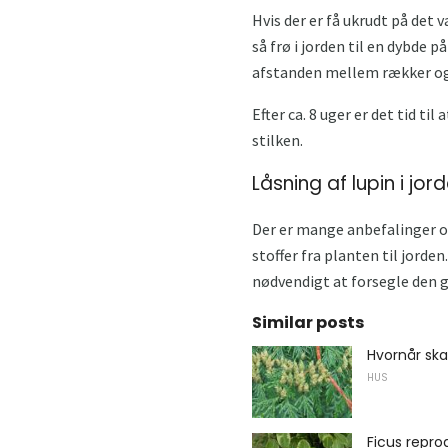
Hvis der er få ukrudt på det
så frø i jorden til en dybde 
afstanden mellem rækker og
Efter ca. 8 uger er det tid t
stilken.
Låsning af lupin i jor
Der er mange anbefalinger o
stoffer fra planten til jord
nødvendigt at forsegle den g
Similar posts
Hvornår ska
HUS
Ficus repr