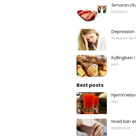
Simoron rit
ESOTERICA
Depression 
PSYKOLOGI OG 
Kyllingben 
MAD
Best posts
Hjemmelave
MAD
Hvad kan e
MODERSKAB