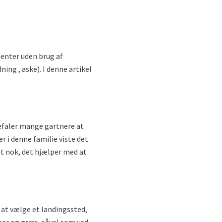
enter uden brug af
ing , aske). I denne artikel
befaler mange gartnere at
 i denne familie viste det
bt nok, det hjælper med at
il at vælge et landingssted,
ter og græs, såvel som ved