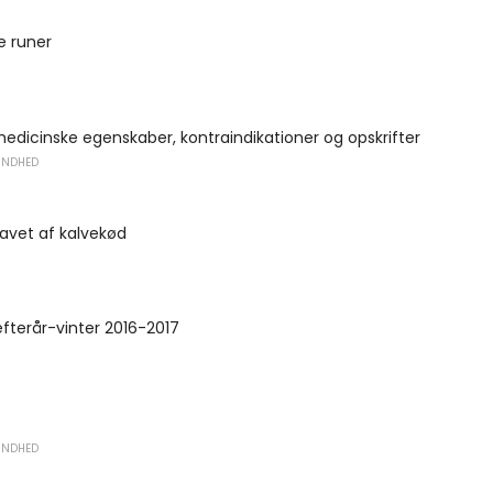
e runer
medicinske egenskaber, kontraindikationer og opskrifter
UNDHED
avet af kalvekød
fterår-vinter 2016-2017
UNDHED