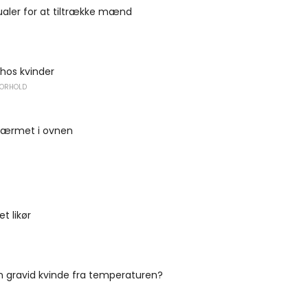
ualer for at tiltrække mænd
hos kvinder
FORHOLD
i ærmet i ovnen
t likør
n gravid kvinde fra temperaturen?