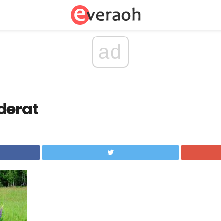
ad
derat