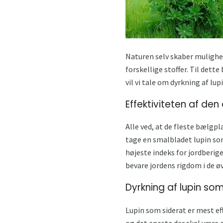
Naturen selv skaber muligh
forskellige stoffer. Til dett
vil vi tale om dyrkning af lup
Effektiviteten af ​​de
Alle ved, at de fleste bælgp
tage en smalbladet lupin som
højeste indeks for jordberig
bevare jordens rigdom i de øv
Dyrkning af lupin so
Lupin som siderat er mest effe
og det eneste der skal være