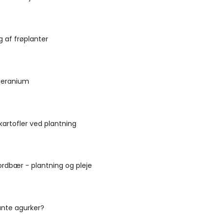
g af frøplanter
geranium
 kartofler ved plantning
ordbær - plantning og pleje
ante agurker?