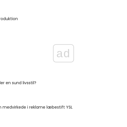
roduktion
ad
r en sund livsstil?
n medvirkede i reklame læbestift YSL