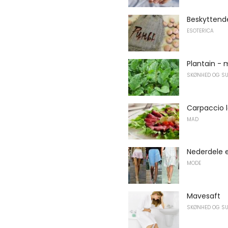
Beskyttend
ESOTERICA
Plantain - 
SKØNHED OG S
Carpaccio l
MAD
Nederdele e
MODE
Mavesaft
SKØNHED OG S