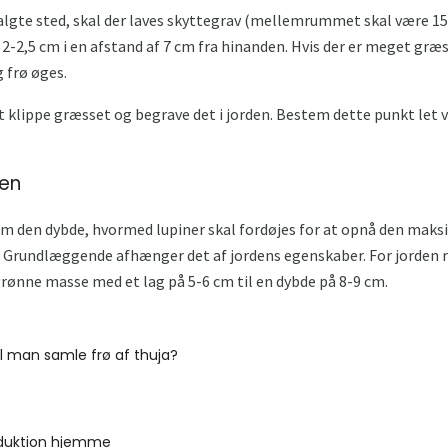
 valgte sted, skal der laves skyttegrav (mellemrummet skal være 15
på 2-2,5 cm i en afstand af 7 cm fra hinanden. Hvis der er meget græ
 frø øges.
il at klippe græsset og begrave det i jorden. Bestem dette punkt le
den
m den dybde, hvormed lupiner skal fordøjes for at opnå den maksi
en. Grundlæggende afhænger det af jordens egenskaber. For jorden r
rønne masse med et lag på 5-6 cm til en dybde på 8-9 cm.
l man samle frø af thuja?
oduktion hjemme