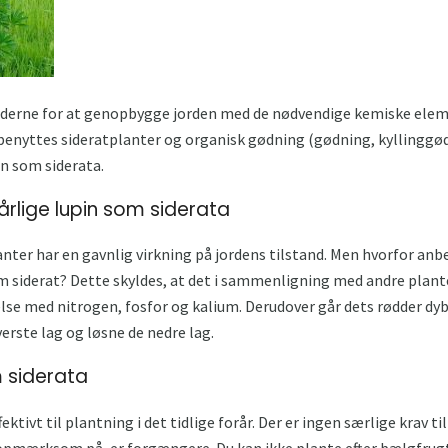
ederne for at genopbygge jorden med de nødvendige kemiske elem
e benyttes sideratplanter og organisk gødning (gødning, kyllinggødn
in som siderata.
n årlige lupin som siderata
lanter har en gavnlig virkning på jordens tilstand. Men hvorfor an
 siderat? Dette skyldes, at det i sammenligning med andre planter
else med nitrogen, fosfor og kalium. Derudover går dets rødder dy
erste lag og løsne de nedre lag.
m siderata
ktivt til plantning i det tidlige forår. Der er ingen særlige krav t
 opmærksom på, er forgængere. Du kan ikke plante efter bælgfrug