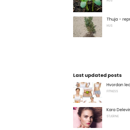
HUS
Thuja - rep
HUS
Last updated posts
Hvordan lede
FITNESS
Kara Delevi
STJERNE