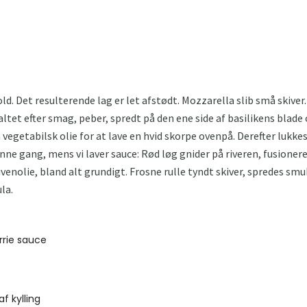
ld. Det resulterende lag er let afstødt. Mozzarella slib små skiver
altet efter smag, peber, spredt på den ene side af basilikens blade 
 vegetabilsk olie for at lave en hvid skorpe ovenpå. Derefter lukk
denne gang, mens vi laver sauce: Rød løg gnider på riveren, fusione
ivenolie, bland alt grundigt. Frosne rulle tyndt skiver, spredes sm
la.
rie sauce
f kylling