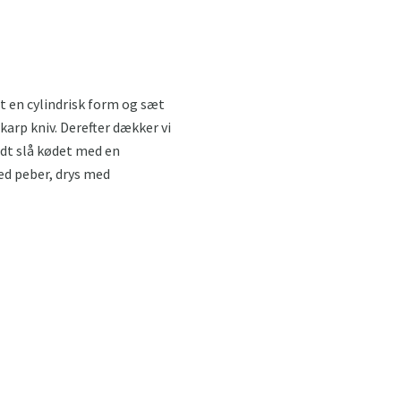
t en cylindrisk form og sæt
karp kniv. Derefter dækker vi
idt slå kødet med en
ed peber, drys med