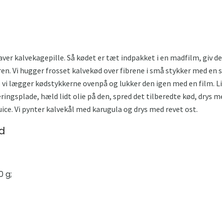
ver kalvekagepille. Så kødet er tæt indpakket i en madfilm, giv de
ren. Vi hugger frosset kalvekød over fibrene i små stykker med en s
 vi lægger kødstykkerne ovenpå og lukker den igen med en film. L
ingsplade, hæld lidt olie på den, spred det tilberedte kød, drys m
uice. Vi pynter kalvekål med karugula og drys med revet ost.
ød
 g;