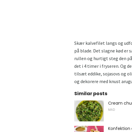
Skær kalvefilet langs og udfo
på blade. Det slagne kød er s
rullen og hurtigt steg den på
det i 4 timer i fryseren. Og 
tilsæt eddike, sojasovs og ol
og dekorere med knust arugu
Similar posts
Cream chur
MAD
Konfektion a