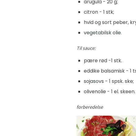
arugula - 20 g;
citron - 1 stk;
hvid og sort peber, kr
vegetabilsk olie.
Til sauce:
pære rød -1 stk.
eddike balsamisk - 1 t
sojasovs - 1 spsk. ske;
olivenolie - 1 el. skeen.
forberedelse