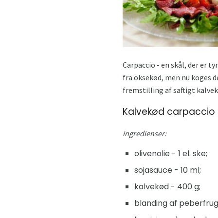
Carpaccio - en skål, der er t
fra oksekød, men nu koges der
fremstilling af saftigt kalvek
Kalvekød carpaccio
ingredienser:
olivenolie - 1 el. ske;
sojasauce - 10 ml;
kalvekød - 400 g;
blanding af peberfrugt