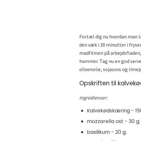
Fortæl dig nu hvordan man la
den væk i 30 minutter i fryse
madfilmen på arbejdsfladen,
hammer. Tag nu en god server
olivenolie, sojasovs og limej
Opskriften til kalvek
ingredienser:
Kalvekødskæring - 150
mozzarella ost - 30 g;
basilikum - 20 g;