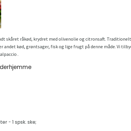
yndt skåret råkød, krydret med olivenolie og citronsaft. Traditionel
 andet kød, grøntsager, fisk og lige frugt på denne måde. Vi tilbyde
alpaccio .
 derhjemme
er - 1 spsk. ske;