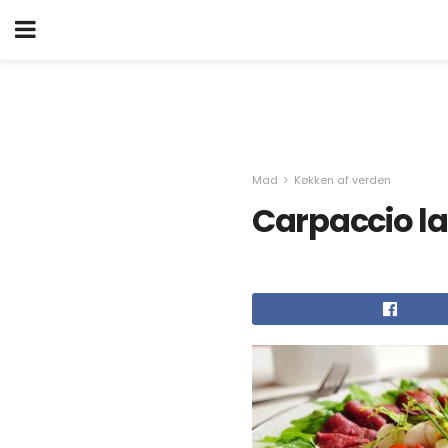
Mad
Køkken af ​​verden
Carpaccio la