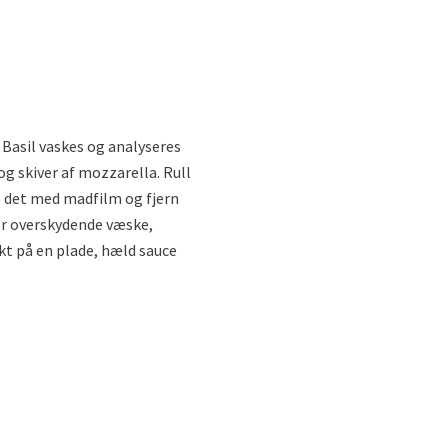
. Basil vaskes og analyseres
og skiver af mozzarella. Rull
es det med madfilm og fjern
rer overskydende væske,
ukt på en plade, hæld sauce