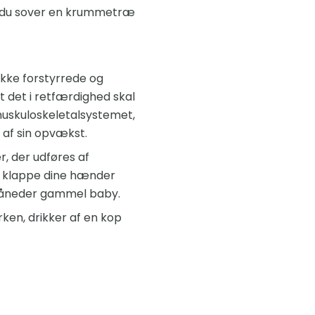
ns du sover en krummetræ
ikke forstyrrede og
t det i retfærdighed skal
uskuloskeletalsystemet,
m af sin opvækst.
, der udføres af
at klappe dine hænder
e måneder gammel baby.
ken, drikker af en kop