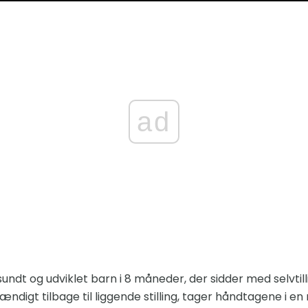
ad
sundt og udviklet barn i 8 måneder, der sidder med selvtilli
ndigt tilbage til liggende stilling, tager håndtagene i e