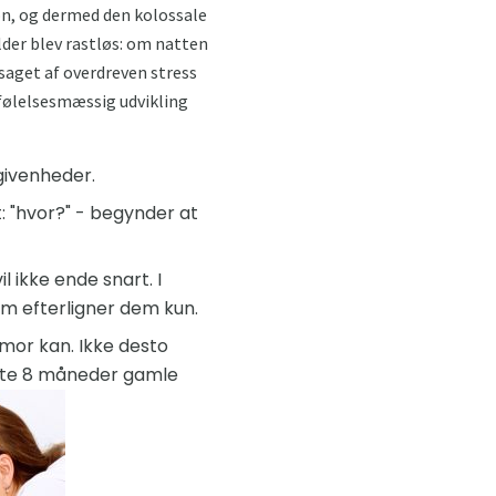
n, og dermed den kolossale
lder blev rastløs: om natten
saget af overdreven stress
følelsesmæssig udvikling
givenheder.
: "hvor?" - begynder at
 ikke ende snart. I
um efterligner dem kun.
 mor kan. Ikke desto
ofte 8 måneder gamle