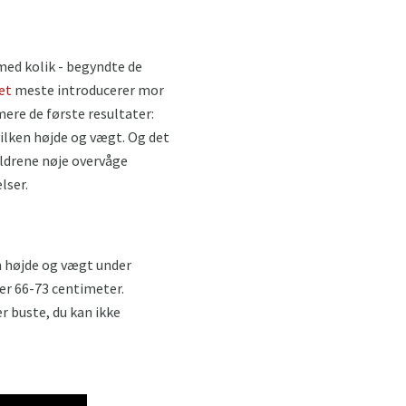
ed kolik - begyndte de
det
meste introducerer mor
mere de første resultater:
ilken højde og vægt. Og det
ældrene nøje overvåge
lser.
m højde og vægt under
er 66-73 centimeter.
r buste, du kan ikke