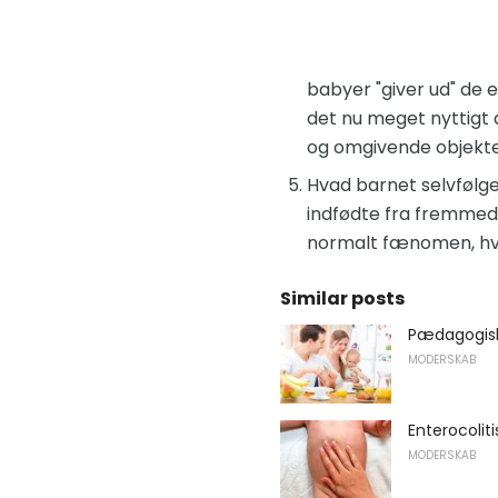
babyer "giver ud" de e
det nu meget nyttigt 
og omgivende objekter
Hvad barnet selvfølge
indfødte fra fremmede
normalt fænomen, hvilk
Similar posts
Pædagogis
MODERSKAB
Enterocolit
MODERSKAB