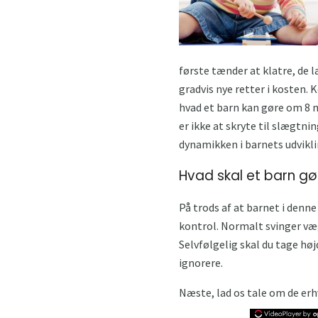
første tænder at klatre, de 
gradvis nye retter i kosten.
hvad et barn kan gøre om 8 m
er ikke at skryte til slægtn
dynamikken i barnets udvikli
Hvad skal et barn gø
På trods af at barnet i denn
kontrol. Normalt svinger væ
Selvfølgelig skal du tage høj
ignorere.
Næste, lad os tale om de erh