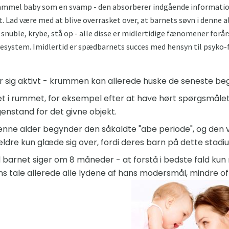
ammel baby som en svamp - den absorberer indgående informatio
 Lad være med at blive overrasket over, at barnets søvn i denne a
snuble, krybe, stå op - alle disse er midlertidige fænomener forår
system. Imidlertid er spædbarnets succes med hensyn til psyko-
 sig aktivt - krummen kan allerede huske de seneste be
et i rummet, for eksempel efter at have hørt spørgsmålet
enstand for det givne objekt.
enne alder begynder den såkaldte "abe periode", og den vil
dre kun glæde sig over, fordi deres barn på dette stadi
 barnet siger om 8 måneder - at forstå i bedste fald kun
ns tale allerede alle lydene af hans modersmål, mindre 