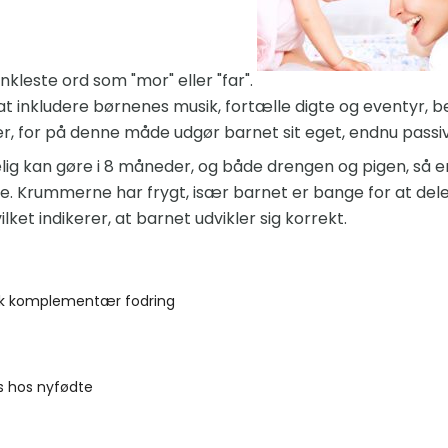
nkleste ord som "mor" eller "far".
at inkludere børnenes musik, fortælle digte og eventyr, b
, for på denne måde udgør barnet sit eget, endnu passiv
lig kan gøre i 8 måneder, og både drengen og pigen, så er
. Krummerne har frygt, især barnet er bange for at del
et indikerer, at barnet udvikler sig korrekt.
k komplementær fodring
is hos nyfødte