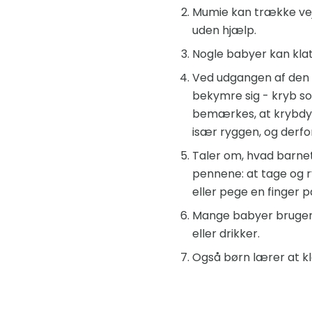
Mumie kan trække vej
uden hjælp.
Nogle babyer kan kla
Ved udgangen af ​​den
bekymre sig - kryb so
bemærkes, at krybdyr
især ryggen, og derfor
Taler om, hvad barne
pennene: at tage og r
eller pege en finger 
Mange babyer bruger a
eller drikker.
Også børn lærer at klæ