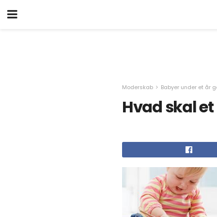
Moderskab
Babyer under et år
Hvad skal et