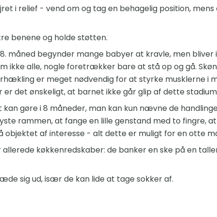
ret i relief - vend om og tag en behagelig position, me
tre benene og holde støtten.
 8. måned begynder mange babyer at kravle, men bliver 
m ikke alle, nogle foretrækker bare at stå op og gå. Skøn
hækling er meget nødvendig for at styrke musklerne i m
 er det ønskeligt, at barnet ikke går glip af dette stadiu
t kan gøre i 8 måneder, man kan kun nævne de handlinger
yste rammen, at fange en lille genstand med to fingre, 
på objektet af interesse - alt dette er muligt for en ott
llerede køkkenredskaber: de banker en ske på en taller
de sig ud, især de kan lide at tage sokker af.