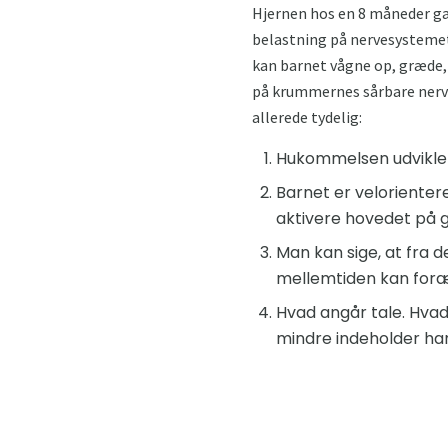
Hjernen hos en 8 måneder g
belastning på nervesystemet.
kan barnet vågne op, græde, 
på krummernes sårbare nerve
allerede tydelig:
Hukommelsen udvikler
Barnet er velorienter
aktivere hovedet på g
Man kan sige, at fra d
mellemtiden kan foræl
Hvad angår tale. Hvad
mindre indeholder ha