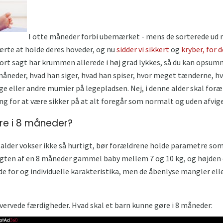
I otte måneder forbi ubemærket - mens de sorterede ud m
lærte at holde deres hoveder, og nu
sidder vi
sikkert
og
kryber, for 
 Kort sagt har krummen allerede i høj grad lykkes, så du kan opsum
åneder, hvad han siger, hvad han spiser, hvor meget tænderne, hv
inge eller andre mumier på legepladsen. Nej, i denne alder skal for
ng for at være sikker på at alt foregår som normalt og uden afvige
re i 8 måneder?
e alder vokser ikke så hurtigt, bør forældrene holde parametre so
gten af ​​en 8 måneder gammel baby mellem 7 og 10 kg, og højden 
de for og individuelle karakteristika, men de åbenlyse mangler elle
vervede færdigheder. Hvad skal et barn kunne gøre i 8 måneder: