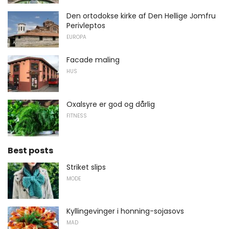
Den ortodokse kirke af Den Hellige Jomfru
Perivleptos
EUROPA
Facade maling
HUS
Oxalsyre er god og dårlig
FITNESS
Best posts
Striket slips
MODE
Kyllingevinger i honning-sojasovs
MAD