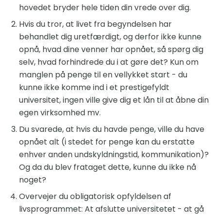
hovedet bryder hele tiden din vrede over dig.
Hvis du tror, ​​at livet fra begyndelsen har
behandlet dig uretfærdigt, og derfor ikke kunne
opnå, hvad dine venner har opnået, så spørg dig
selv, hvad forhindrede du i at gøre det? Kun om
manglen på penge til en vellykket start - du
kunne ikke komme ind i et prestigefyldt
universitet, ingen ville give dig et lån til at åbne din
egen virksomhed mv.
Du svarede, at hvis du havde penge, ville du have
opnået alt (i stedet for penge kan du erstatte
enhver anden undskyldningstid, kommunikation)?
Og da du blev frataget dette, kunne du ikke nå
noget?
Overvejer du obligatorisk opfyldelsen af ​​
livsprogrammet: At afslutte universitetet - at gå