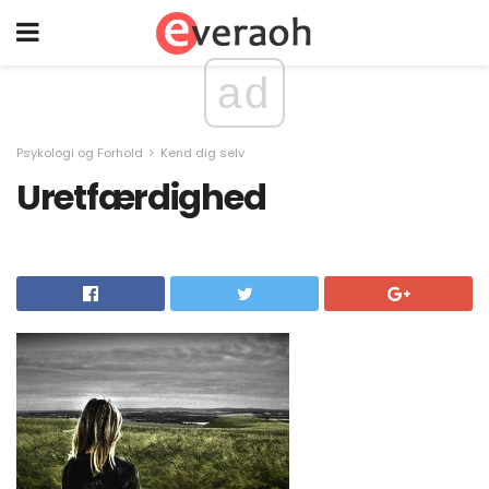
ad
Psykologi og Forhold
Kend dig selv
Uretfærdighed