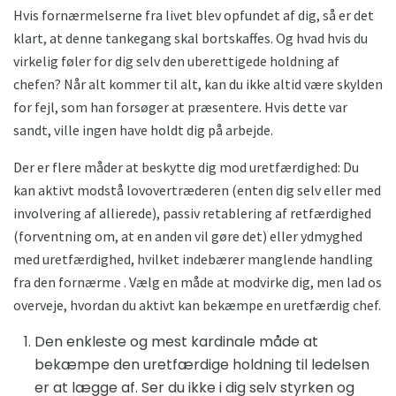
Hvis fornærmelserne fra livet blev opfundet af dig, så er det
klart, at denne tankegang skal bortskaffes. Og hvad hvis du
virkelig føler for dig selv den uberettigede holdning af
chefen? Når alt kommer til alt, kan du ikke altid være skylden
for fejl, som han forsøger at præsentere. Hvis dette var
sandt, ville ingen have holdt dig på arbejde.
Der er flere måder at beskytte dig mod uretfærdighed: Du
kan aktivt modstå lovovertræderen (enten dig selv eller med
involvering af allierede), passiv retablering af retfærdighed
(forventning om, at en anden vil gøre det) eller ydmyghed
med uretfærdighed, hvilket indebærer manglende handling
fra den fornærme . Vælg en måde at modvirke dig, men lad os
overveje, hvordan du aktivt kan bekæmpe en uretfærdig chef.
Den enkleste og mest kardinale måde at
bekæmpe den uretfærdige holdning til ledelsen
er at lægge af. Ser du ikke i dig selv styrken og