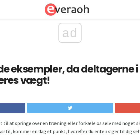
ad
e eksempler, da deltagerne i
deres vægt!
get til at springe over en træning eller forkæle os selv med noget 
vsstil, kommer en dag et punkt, hvorefter du enten siger til dig selv