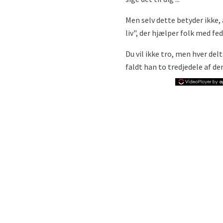
Men selv dette betyder ikke, 
liv", der hjælper folk med fed
Du vil ikke tro, men hver del
faldt han to tredjedele af den