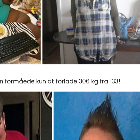
n formåede kun at forlade 306 kg fra 133!