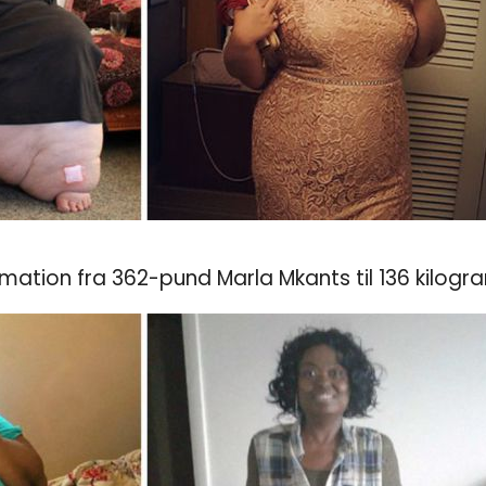
mation fra 362-pund Marla Mkants til 136 kilogr