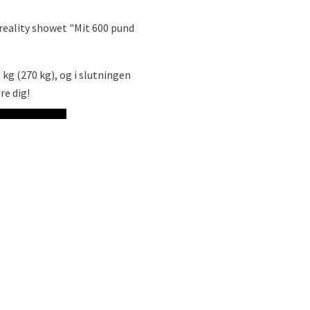
 reality showet "Mit 600 pund
 kg (270 kg), og i slutningen
re dig!