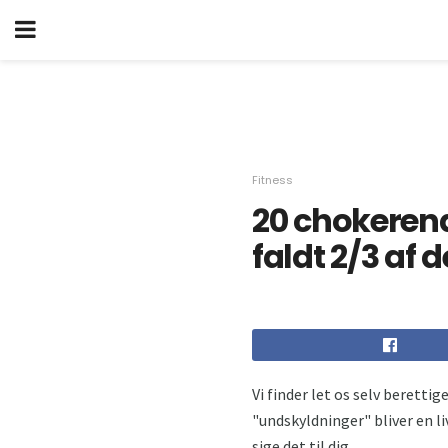
Fitness
20 chokerend
faldt 2/3 af 
Vi finder let os selv beretti
"undskyldninger" bliver en li
sige det til dig ...