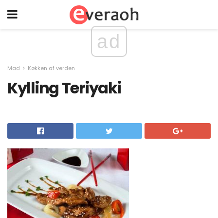
ad
Mad
Køkken af ​​verden
Kylling Teriyaki