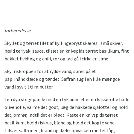
forberedelse
Skyllet og tørret filet af kyllingebryst skæres i små skiver,
hæld teriyaki sauce, tilsæt en knivspids tørret basilikum, fint
hakket hvidløg og chili, rør og lad gå i cirka en time.
Skyl riskroppen for at rydde vand, spred på et
papirhåndklæde og tør det. Saffran sug i en lille mængde
vand i syv til ti minutter.
I en dyb stegepande med en tyk bund eller en kasserolle hæld
olivenolie, varme det godt, læg de hakkede sjalotter og hold
det, omrør, indtil det er blødt. Kaste en knivspids tørret
basilikum, hæld riskrus, bland og hæld det kogte vand.
Tilsæt saffronen, bland og dækk opvasken med et låg,