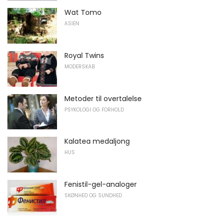
Wat Tomo
ASIEN
Royal Twins
MODERSKAB
Metoder til overtalelse
PSYKOLOGI OG FORHOLD
Kalatea medaljong
HUS
Fenistil-gel-analoger
SKØNHED OG SUNDHED