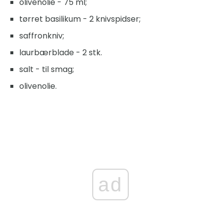
olivenolie - 75 ml;
tørret basilikum - 2 knivspidser;
saffronkniv;
laurbærblade - 2 stk.
salt - til smag;
olivenolie.
ad