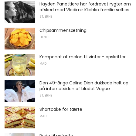
Hayden Panettiere har fordrevet rygter om
afsked med Vladimir Klichko familie selfies
STJERNE
Chipsammensætning
FITNESS
Komponat af melon til vinter - opskrifter
MAD
Den 49-årige Celine Dion dukkede helt op
på internetsiden af ​​bladet Vogue
STJERNE
Shortcake for tærte
MAD
Pude til nyfødte