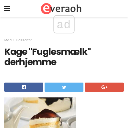
ad
Mad
Desserter
Kage "Fuglesmælk"
derhjemme