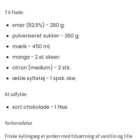
Til fløde:
smør (82,5%) - 280 g;
pulveriseret sukker - 260 g;
mælk - 450 ml;
manga - 2 el. skeer;
citron (medium) - 2 stk.
æble syltetøj - 1 spsk. ske;
At udfylde:
sort chokolade - 1 flise.
forberedelse
Friske kyllingæg er jorden med tilsætning af vanillin og lille