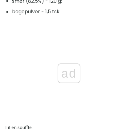
smør (82,5%) - 120 g;
bagepulver - 1,5 tsk.
ad
Til en souffle: